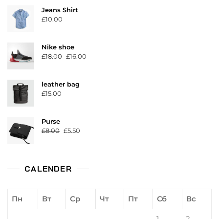
Jeans Shirt
£
10.00
Nike shoe
Первоначальная
Текущая
£
18.00
£
16.00
цена
цена:
составляла
£16.00.
leather bag
£18.00.
£
15.00
Purse
Первоначальная
Текущая
£
8.00
£
5.50
цена
цена:
составляла
£5.50.
£8.00.
CALENDER
Пн
Вт
Ср
Чт
Пт
Сб
Вс
1
2