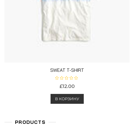
SWEAT T-SHIRT
О
£
12.00
ц
е
н
к
В КОРЗИНУ
а
0
и
з
5
PRODUCTS