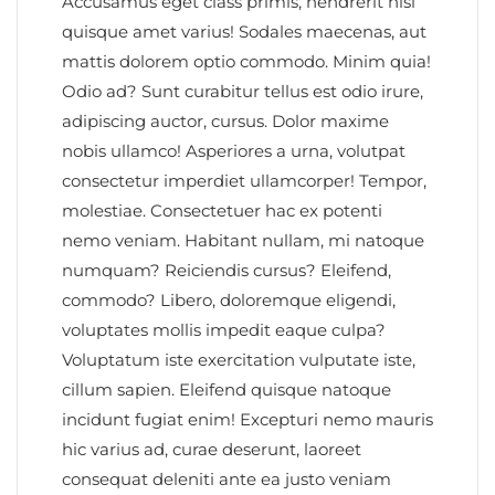
Accusamus eget class primis, hendrerit nisi
quisque amet varius! Sodales maecenas, aut
mattis dolorem optio commodo. Minim quia!
Odio ad? Sunt curabitur tellus est odio irure,
adipiscing auctor, cursus. Dolor maxime
nobis ullamco! Asperiores a urna, volutpat
consectetur imperdiet ullamcorper! Tempor,
molestiae. Consectetuer hac ex potenti
nemo veniam. Habitant nullam, mi natoque
numquam? Reiciendis cursus? Eleifend,
commodo? Libero, doloremque eligendi,
voluptates mollis impedit eaque culpa?
Voluptatum iste exercitation vulputate iste,
cillum sapien. Eleifend quisque natoque
incidunt fugiat enim! Excepturi nemo mauris
hic varius ad, curae deserunt, laoreet
consequat deleniti ante ea justo veniam